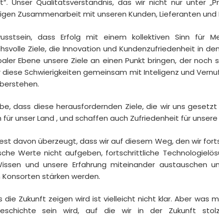
ät“. Unser Qualitätsverständnis, das wir nicht nur unter „P
rigen Zusammenarbeit mit unseren Kunden, Lieferanten und M
sstsein, dass Erfolg mit einem kollektiven Sinn für M
hsvolle Ziele, die Innovation und Kundenzufriedenheit in de
baler Ebene unsere Ziele an einen Punkt bringen, der noch sc
r diese Schwierigkeiten gemeinsam mit Inteligenz und Vernu
berstehen.
ube, dass diese herausfordernden Ziele, die wir uns geset
h für unser Land , und schaffen auch Zufriedenheit für unser
 fest davon überzeugt, dass wir auf diesem Weg, den wir fo
sche Werte nicht aufgeben, fortschrittliche Technologielösu
issen und unsere Erfahrung miteinander austauschen u
 Konsorten stärken werden.
die Zukunft zeigen wird ist vielleicht nicht klar. Aber was m
sgeschichte sein wird, auf die wir in der Zukunft st