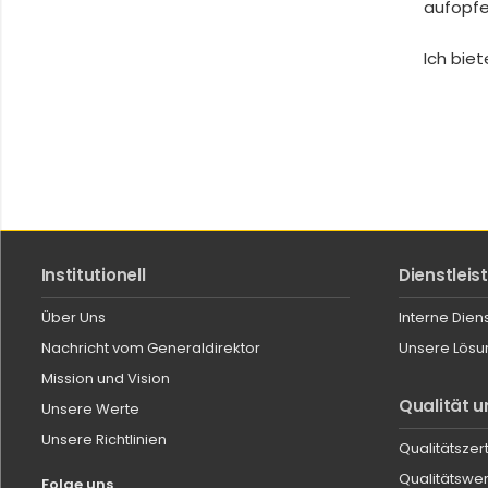
aufopfe
Ich bie
Institutionell
Dienstlei
Über Uns
Interne Dien
Nachricht vom Generaldirektor
Unsere Lösu
Mission und Vision
Qualität u
Unsere Werte
Unsere Richtlinien
Qualitätszert
Qualitätswe
Folge uns