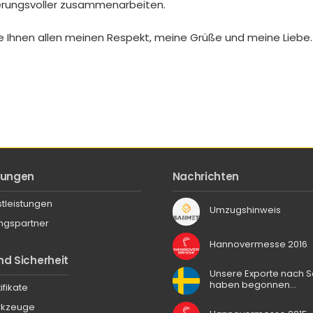
rungsvoller zusammenarbeiten.
te Ihnen allen meinen Respekt, meine Grüße und meine Liebe.
stungen
Nachrichten
stleistungen
Umzugshinweis
ngspartner
Hannovermesse 2016
nd Sicherheit
Unsere Exporte nach
haben begonnen…
ifikate
rkzeuge