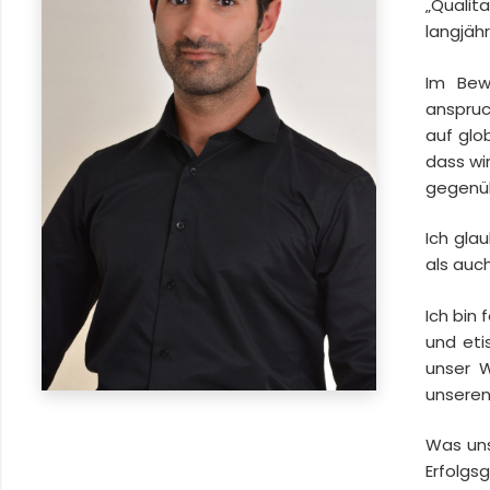
„Qualit
langjäh
Im Bewu
anspruc
auf glo
dass wi
gegenü
Ich gla
als auc
Ich bin
und eti
unser W
unseren
Was uns 
Erfolg