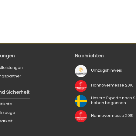
stungen
Nachrichten
stleistungen
Umzugshinweis
ngspartner
Hannovermesse 2016
nd Sicherheit
Unsere Exporte nach
haben begonnen…
ifikate
rkzeuge
Hannovermesse 2015
arkeit