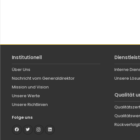
Institutionell
Dienstlei
Über Uns
Interne Dien
Nachricht vom Generaldirektor
Unsere Lösu
Mission und Vision
Qualität u
Unsere Werte
Unsere Richtlinien
Qualitätszert
Qualitätswe
Folge uns
Rückverfolgb