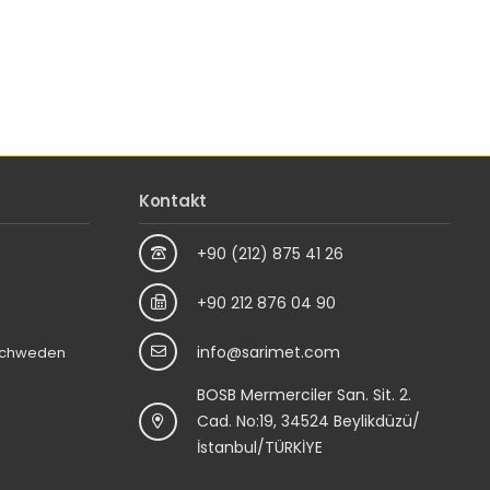
Kontakt
+90 (212) 875 41 26
+90 212 876 04 90
info@sarimet.com
 Schweden
BOSB Mermerciler San. Sit. 2.
Cad. No:19, 34524 Beylikdüzü/
İstanbul/TÜRKİYE