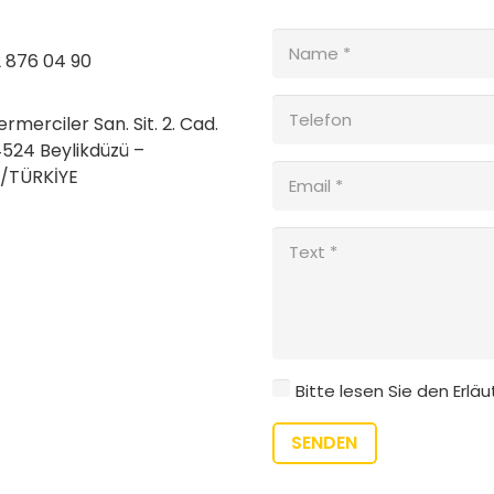
2 876 04 90
merciler San. Sit. 2. Cad.
4524 Beylikdüzü –
l/TÜRKİYE
Bitte lesen Sie den Erlä
SENDEN